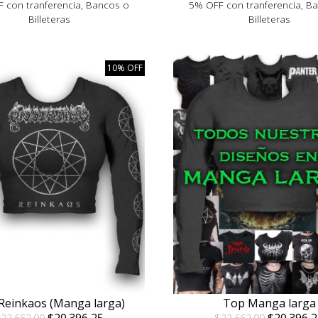
 con tranferencia, Bancos o
5% OFF con tranferencia, B
Billeteras
Billeteras
10% OFF
Reinkaos (Manga larga)
Top Manga larga