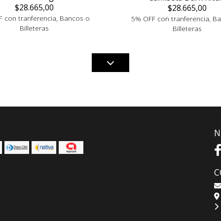
$28.665,00
$28.665,00
 con tranferencia, Bancos o
5% OFF con tranferencia, B
Billeteras
Billeteras
N
C