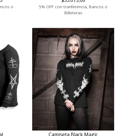
5
$33.075,00
ancos o
5% OFF con tranferencia, Bancos o
Billeteras
al
Camiseta Black Magic