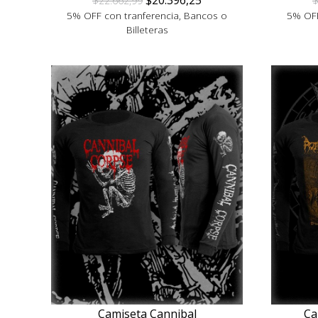
$22.662,99
$
5% OFF con tranferencia, Bancos o
5% OFF
Billeteras
Camiseta Cannibal
Ca