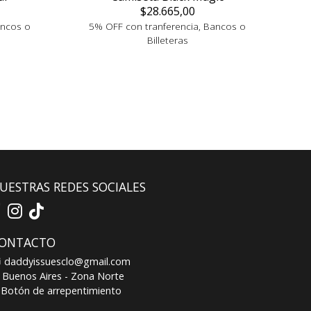
$28.665,00
ancos o
5% OFF con tranferencia, Bancos o
Billeteras
UESTRAS REDES SOCIALES
ONTACTO
daddyissuesclo@gmail.com
Buenos Aires - Zona Norte
Botón de arrepentimiento