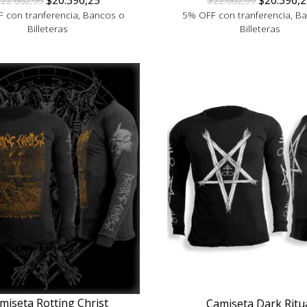
$20.396,25
$20.396,2
22.662,99
$22.662,99
 con tranferencia, Bancos o
5% OFF con tranferencia, B
Billeteras
Billeteras
miseta Rotting Christ
Camiseta Dark Ritu