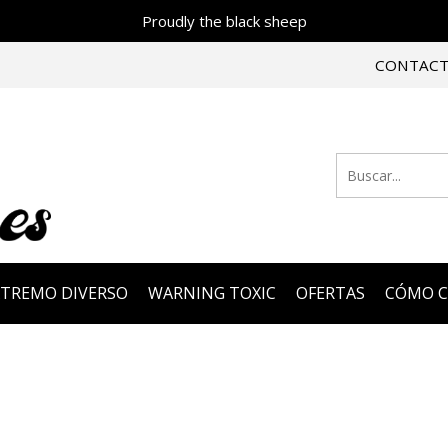
Proudly the black sheep
CONTAC
XTREMO DIVERSO
WARNING TOXIC
OFERTAS
CÓMO 